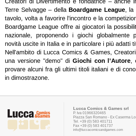
Creatori di Divertimento è fondatrice – anche 
Terre Selvagge – della
Boardgame League
, la
tavolo, volta a favorire l’incontro e la competizion
Boardgame League offre ai giocatori la possibilità
nazionale, proponendo i giochi globalmente p
novità uscite in Italia e in particolare i più adatti tit
Nell'ambito di Lucca Comics & Games, Creatori
una versione "demo" di
Giochi con l’Autore
, 
provare alcuni fra gli ultimi titoli italiani e di con
in dimostrazone.
Lucca Comics & Games srl
P. Iva 01966320465
Piazza San Romano - Ex Caserma Lor
Tel. +39 (0) 583 401711
Fax +39 (0) 583 401737
info@luccacomicsandgames.com