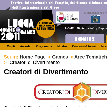
In collaborazione co
HOME
Biglietti e info
Espos
|
|
Ospiti
Awards
Programma
Mostre
Concorsi & tornei
Novi
Sei in:
Home Page
>
Games
>
Aree Tematic
>
Creatori di Divertimento
Creatori di Divertimento