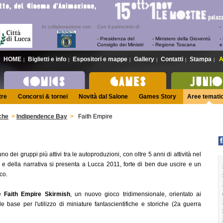
In collaborazione con
Con il patrocinio di
- Presidenza del
- Ministero della Gioventù
-
Consiglio dei Ministri
- Regione Toscana
e
HOME
Biglietti e info
Espositori e mappe
Gallery
Contatti
Stampa
A
|
|
|
|
|
|
tre
Concorsi & tornei
Novità dal Salone
Games Story
Aree temati
che
>
Indipendence Bay
>
Faith Empire
 dei gruppi più attivi tra le autoproduzioni, con oltre 5 anni di attività nel
a e della narrativa si presenta a Lucca 2011, forte di ben due uscire e un
co.
 è
Faith Empire Skirmish
, un nuovo gioco tridimensionale, orientato ai
le base per l'utilizzo di miniature fantascientifiche e storiche (2a guerra