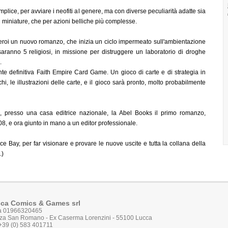
lice, per avviare i neofiti al genere, ma con diverse peculiarità adatte sia
i miniature, che per azioni belliche più complesse.
 eroi un nuovo romanzo, che inizia un ciclo impermeato sull'ambientazione
saranno 5 religiosi, in missione per distruggere un laboratorio di droghe
.
te definitiva Faith Empire Card Game. Un gioco di carte e di strategia in
chi, le illustrazioni delle carte, e il gioco sarà pronto, molto probabilmente
ok, presso una casa editrice nazionale, la Abel Books il primo romanzo,
8, e ora giunto in mano a un editor professionale.
Bay, per far visionare e provare le nuove uscite e tutta la collana della
.)
ca Comics & Games srl
va 01966320465
za San Romano - Ex Caserma Lorenzini - 55100 Lucca
 +39 (0) 583 401711