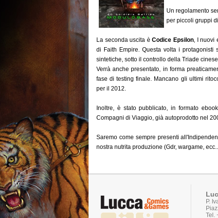
Un regolamento semp
per piccoli gruppi d
La seconda uscita è
Codice Epsilon
, I nuovi
di Faith Empire. Questa volta i protagonisti 
sintetiche, sotto il controllo della Triade cinese
Verrà anche presentato, in forma preaticamen
fase di testing finale. Mancano gli ultimi ritoc
per il 2012.
Inoltre, è stato pubblicato, in formato ebo
Compagni di Viaggio, già autoprodotto nel 200
Saremo come sempre presenti all'Indipendence 
nostra nutrita produzione (Gdr, wargame, ecc..
Luc
P. I
Piaz
Tel.