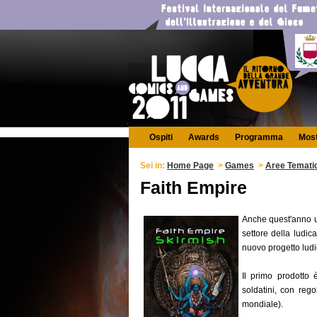
Ospiti
Awards
Programma
Mos
Sei in:
Home Page
>
Games
>
Aree Temati
Faith Empire
Anche quest'anno uno
settore della ludic
nuovo progetto ludi
Il primo prodotto
soldatini, con rego
mondiale).