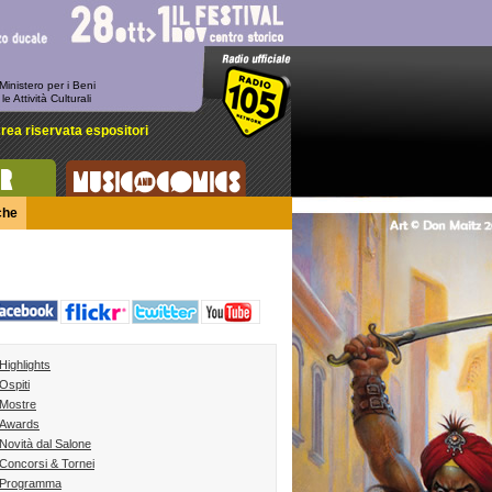
-
 Ministero per i Beni
 le Attività Culturali
rea riservata espositori
che
Highlights
Ospiti
Mostre
Awards
Novità dal Salone
Concorsi & Tornei
Programma