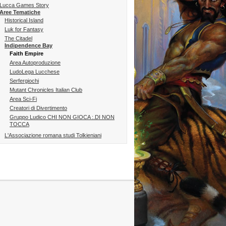
Lucca Games Story
Aree Tematiche
Historical Island
Luk for Fantasy
The Citadel
Indipendence Bay
Faith Empire
Area Autoproduzione
LudoLega Lucchese
Serfergiochi
Mutant Chronicles Italian Club
Area Sci-Fi
Creatori di Divertimento
Gruppo Ludico CHI NON GIOCA :.DI NON
TOCCA
L'Associazione romana studi Tolkieniani