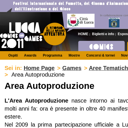
In collaborazione co
HOME
Biglietti e info
Espos
|
|
Ospiti
Awards
Programma
Mostre
Concorsi & tornei
Novi
Sei in:
Home Page
>
Games
>
Aree Tematic
>
Area Autoproduzione
Area Autoproduzione
L'Area Autoproduzione
nasce intorno ai tavo
molti anni fa: ora è presente in oltre 40 manifest
estere.
Nel 2009 la prima partecipazione ufficiale a