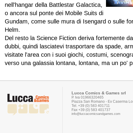
nell'hangar della Battlestar Galactica,
o ancora sul ponte dei Mobile Suits di
Gundam, come sulle mura di Isengard o sulle fort
Helm.
Del resto la Science Fiction deriva fortemente d
dubbi, quindi lasciatevi trasportare da spade, ar
visitate l'area con i suoi giochi, costumi, scenogra
verso una galassia lontana, lontana, ma un po' p
Lucca Comics & Games srl
P. Iva 01966320465
Piazza San Romano - Ex Caserma Lor
Tel. +39 (0) 583 401711
Fax +39 (0) 583 401737
info@luccacomicsandgames.com