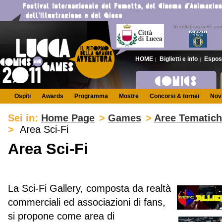
In collaborazione co
HOME
Biglietti e info
Espos
|
|
Ospiti
Awards
Programma
Mostre
Concorsi & tornei
Novi
Sei in:
Home Page
>
Games
>
Aree Tematic
>
Area Sci-Fi
Area Sci-Fi
La Sci-Fi Gallery, composta da realtà
commerciali ed associazioni di fans,
si propone come area di