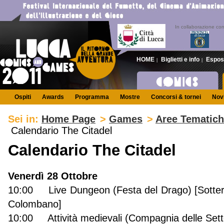
In collaborazione co
HOME
Biglietti e info
Espos
|
|
Ospiti
Awards
Programma
Mostre
Concorsi & tornei
Novi
Sei in:
Home Page
>
Games
>
Aree Tematic
Calendario The Citadel
Calendario The Citadel
Venerdì 28 Ottobre
10:00 Live Dungeon (Festa del Drago) [Sotter
Colombano]
10:00 Attività medievali (Compagnia delle Sett