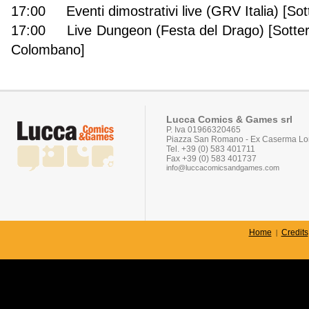
17:00 Eventi dimostrativi live (GRV Italia) [So
17:00 Live Dungeon (Festa del Drago) [Sotter
Colombano]
Lucca Comics & Games srl
P. Iva 01966320465
Piazza San Romano - Ex Caserma Lor
Tel. +39 (0) 583 401711
Fax +39 (0) 583 401737
info@luccacomicsandgames.com
Home
Credits
|