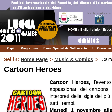
In collaborazione co
HOME
Biglietti e info
Espos
|
|
Ospiti
Programma
Eventi Speciali dal Sol Levante
Un Cuore per 
Sei in:
Home Page
>
Music & Comics
>
Cart
Cartoon Heroes
Cartoon Heroes,
l'event
appassionati dei cartoons,
interpreti delle sigle dei pi
tutti i tempi.
Martedì 1 novembre all