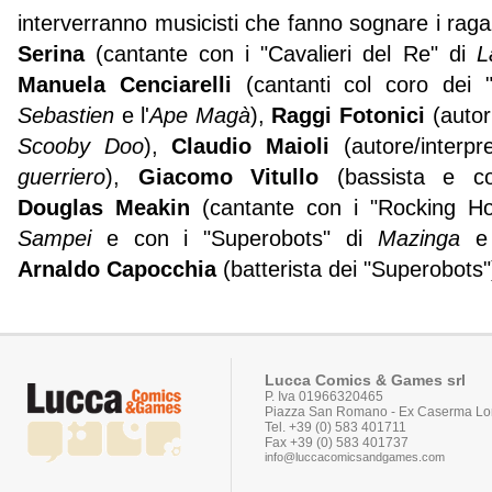
interverranno musicisti che fanno sognare i ragazz
Serina
(cantante con i "Cavalieri del Re" di
L
Manuela Cenciarelli
(cantanti col coro dei "
Sebastien
e l'
Ape Magà
),
Raggi Fotonici
(autori
Scooby Doo
),
Claudio Maioli
(autore/interpre
guerriero
),
Giacomo Vitullo
(bassista e cor
Douglas Meakin
(cantante con i "Rocking Ho
Sampei
e con i "Superobots" di
Mazinga
Arnaldo Capocchia
(batterista dei "Superobots"
Lucca Comics & Games srl
P. Iva 01966320465
Piazza San Romano - Ex Caserma Lor
Tel. +39 (0) 583 401711
Fax +39 (0) 583 401737
info@luccacomicsandgames.com