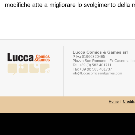
modifiche atte a migliorare lo svolgimento della 
Lucca Comics & Games srl
P. Iva 01966320465
Piazza San Romano - Ex Caserma Lor
Tel. +39 (0) 583 401711
Fax +39 (0) 583 401737
info@luccacomicsandgames.com
Home
Credits
|