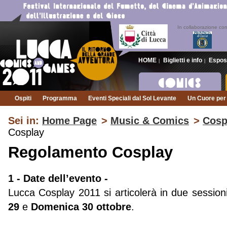
In collaborazione co
HOME
Biglietti e info
Espos
|
|
Ospiti
Programma
Eventi Speciali dal Sol Levante
Un Cuore per 
Sei in:
Home Page
>
Music & Comics
>
Cosp
Cosplay
Regolamento Cosplay
1 - Date dell’evento -
Lucca Cosplay 2011 si articolerà in due sessio
29
e
Domenica
30
ottobre
.