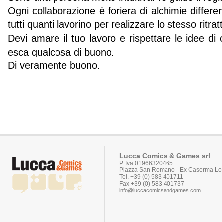
Ogni collaborazione è foriera di alchimie differe
tutti quanti lavorino per realizzare lo stesso ritrat
Devi amare il tuo lavoro e rispettare le idee di
esca qualcosa di buono.
Di veramente buono.
Lucca Comics & Games srl
P. Iva 01966320465
Piazza San Romano - Ex Caserma Lor
Tel. +39 (0) 583 401711
Fax +39 (0) 583 401737
info@luccacomicsandgames.com