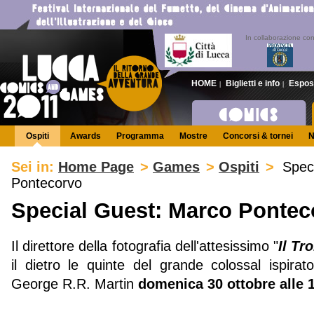
In collaborazione co
HOME
Biglietti e info
Espos
|
|
Ospiti
Awards
Programma
Mostre
Concorsi & tornei
N
Sei in:
Home Page
>
Games
>
Ospiti
>
Spec
Pontecorvo
Special Guest: Marco Pontec
Il direttore della fotografia dell'attesissimo "
Il Tr
il dietro le quinte del grande colossal ispira
George R.R. Martin
domenica 30 ottobre alle 14