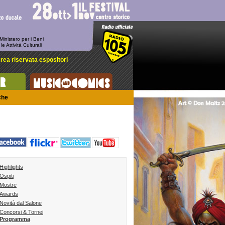
-
 Ministero per i Beni
 le Attività Culturali
rea riservata espositori
che
Highlights
Ospiti
Mostre
Awards
Novità dal Salone
Concorsi & Tornei
Programma