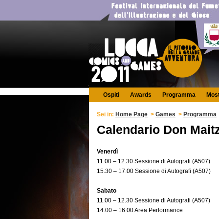
Ospiti
Awards
Programma
Mos
Sei in:
Home Page
>
Games
>
Programma
Calendario Don Mait
Venerdì
11.00 – 12.30 Sessione di Autografi (A507)
15.30 – 17.00 Sessione di Autografi (A507)
Sabato
11.00 – 12.30 Sessione di Autografi (A507)
14.00 – 16.00 Area Performance