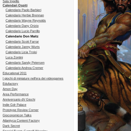
Sala Ingellis
Calendari Ospiti
Calendario Paolo Barbieri
Calendario Herbie Brennan
Calendario Wayne Reynolds
Calendario Dany Orizio
Calendario Lucio Parrillo
Calendario Don Maitz
Calendario Scott Farrar
Calendario Janny Wurts
Calendario Licia Troisi
Luca Zontini
Calendario Sandy Petersen
Calendario Andrea Cremer
Educational 2011
I giochi di miniature nell’era dei videogames
Edufactory
Amon Day
Area Performance
Anniversario dV Giochi
Indie Gdr Palace
Prototype Review Corner
Gioconomicon Talks
Atlantyca Content Factory
Dark Secret