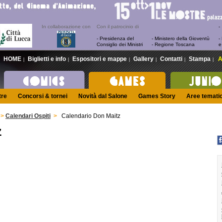
In collaborazione con
Con il patrocinio di
- Presidenza del
- Ministero della Gioventù
-
Consiglio dei Ministri
- Regione Toscana
e
HOME
Biglietti e info
Espositori e mappe
Gallery
Contatti
Stampa
A
|
|
|
|
|
|
tre
Concorsi & tornei
Novità dal Salone
Games Story
Aree temati
>
Calendari Ospiti
>
Calendario Don Maitz
z