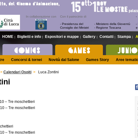
In collaborazione con
Con il patrocinio di
- Presidenza del
- Ministero della Gioventù
-
Consiglio dei Ministri
- Regione Toscana
e
HOME
Biglietti e info
Espositori e mappe
Gallery
Contatti
Stampa
A
|
|
|
|
|
|
tre
Concorsi & tornei
Novità dal Salone
Games Story
Aree temati
>
Calendari Ospiti
>
Luca Zontini
ini
10 – Tre moschettieri
10 – Tre moschettieri
chettieri
10 – Tre moschettieri