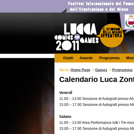
Ospiti
Awards
Programma
Mos
Sei in:
Home Page
>
Games
>
Programma
Calendario Luca Zont
Venerdì
11.00 – 13.00 Sessione di Autografi presso A6
15.00 – 17.00 Sessione di Autografi presso A6
Sabato
11.00 – 13.00 Area Performance tutti i Tre mos
15.00 – 17.00 Sessione di Autografi presso A6