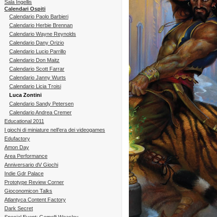
Sala Ingellis
Calendari Ospiti
Calendario Paolo Barbieri
Calendario Herbie Brennan
Calendario Wayne Reynolds
Calendario Dany Orizio
Calendario Lucio Parrillo
Calendario Don Maitz
Calendario Scott Farrar
Calendario Janny Wurts
Calendario Licia Troisi
Luca Zontini
Calendario Sandy Petersen
Calendario Andrea Cremer
Educational 2011
I giochi di miniature nell’era dei videogames
Edufactory
Amon Day
Area Performance
Anniversario dV Giochi
Indie Gdr Palace
Prototype Review Corner
Gioconomicon Talks
Atlantyca Content Factory
Dark Secret