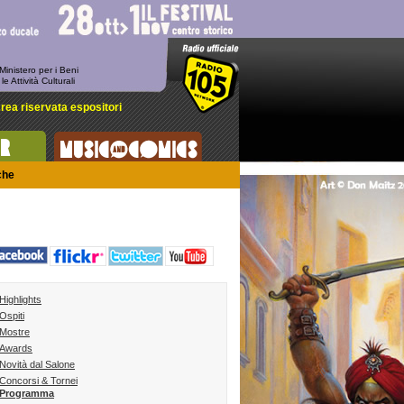
-
 Ministero per i Beni
 le Attività Culturali
rea riservata espositori
che
Highlights
Ospiti
Mostre
Awards
Novità dal Salone
Concorsi & Tornei
Programma